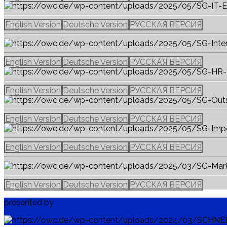
English Version
Deutsche Version
РУССКАЯ ВЕРСИЯ
English Version
Deutsche Version
РУССКАЯ ВЕРСИЯ
English Version
Deutsche Version
РУССКАЯ ВЕРСИЯ
English Version
Deutsche Version
РУССКАЯ ВЕРСИЯ
English Version
Deutsche Version
РУССКАЯ ВЕРСИЯ
English Version
Deutsche Version
РУССКАЯ ВЕРСИЯ
presented by