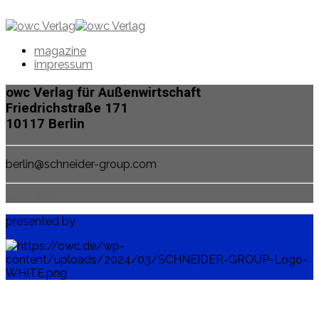
magazine
impressum
owc Verlag für Außenwirtschaft
Friedrichstraße 171
10117 Berlin
berlin@schneider-group.com
send mail
presented by